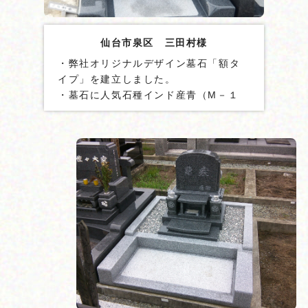
仙台市泉区 三田村様
・弊社オリジナルデザイン墓石「額タ
イプ」を建立しました。
・墓石に人気石種インド産青（M－１
０）を使用しました
・納骨堂と芝台をステンレス棒で固定
しました。
・墓石に貫通ステンレス棒を２本設置
しました。
・地震ゲル「泰震Ⓡ」を使用しまし
た。