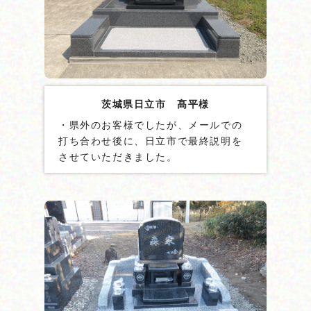
茨城県日立市 髙平様
・県外のお客様でしたが、メールでの
打ち合わせ後に、日立市で最終説明を
させていただきました。
・墓地内を張石にして掃除をし易いデ
ザインにしました。
・墓石には貫通ステンレス棒を２本設
置しました。
・地震ゲル「泰震Ⓡ」を使用しまし
た。