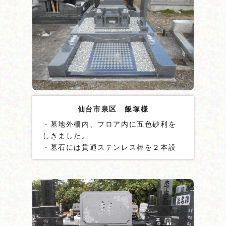
仙台市泉区 飯塚様
・墓地外柵内、フロア内に五色砂利を
しきました。
・墓石には貫通ステンレス棒を２本設
置しました。
・地震ゲル「泰震®」を使用しました。