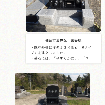
仙台市若林区 圓谷様
・既存外柵に洋型２２号墓石「Rタイ
プ」を建立しました。
・墓石には、「やすらかに」、「ユ
リ」の図柄を彫刻しました。
・墓石には、貫通ステンレス棒を２本
設置しました。
・地震ゲル「泰震Ⓡ」を使用しまし
た。