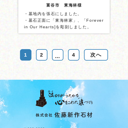
富谷市 東海林様
・墓地内を張石にしました。
・墓石正面に「東海林家」、「Forever
in Our Hearts]を彫刻しました。
・墓石には貫通ステンレス棒２本設置
しました。
1
2
4
…