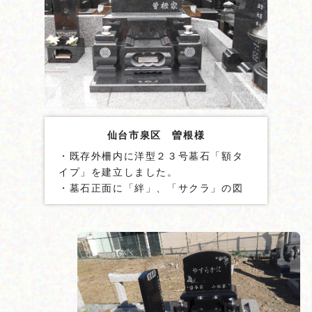
仙台市泉区 曽根様
・既存外柵内に洋型２３号墓石「額タ
イプ」を建立しました。
・墓石正面に「絆」、「サクラ」の図
柄を彫刻しました。
・墓石には貫通ステンレス棒を２本設
置しました。
・地震ゲル「泰震®」を使用しました。