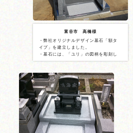
富谷市 高橋様
・弊社オリジナルデザイン墓石「額タ
イプ」を建立しました。
・墓石には、「ユリ」の図柄を彫刻し
ました。
・墓石に貫通ステンレス棒を２本設置
しました。
・地震ゲル「泰震Ⓡ」を使用しまし
た。
・外柵石垣をＬ型金具で固定しまし
た。