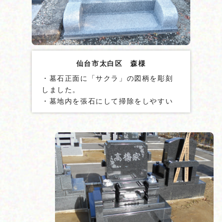
仙台市太白区 森様
・墓石正面に「サクラ」の図柄を彫刻
しました。
・墓地内を張石にして掃除をしやすい
ようにしました。
・来客用花立て石を設置しました。
・墓地外柵内をL型金具で固定しまし
た。
・墓石には貫通ステンレス棒を２本設
置しました。
・地震ゲル「泰震Ⓡ」を使用しまし
た。