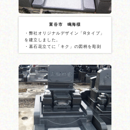
富谷市 鳴海様
・弊社オリジナルデザイン「Rタイプ」
を建立しました。
・墓石花立てに「キク」の図柄を彫刻
しました。
・墓石に貫通ステンレス棒を２本設置
しました。
・地震ゲル「泰震Ⓡ」を使用しまし
た。
・外柵石垣にL型金具を設置しました。