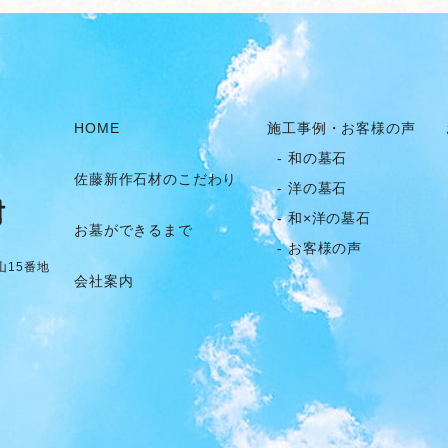
HOME
施工事例・お客様の声
- 和の墓石
佐藤新作石材のこだわり
- 洋の墓石
- 和×洋の墓石
お墓ができるまで
- お客様の声
山15番地
会社案内